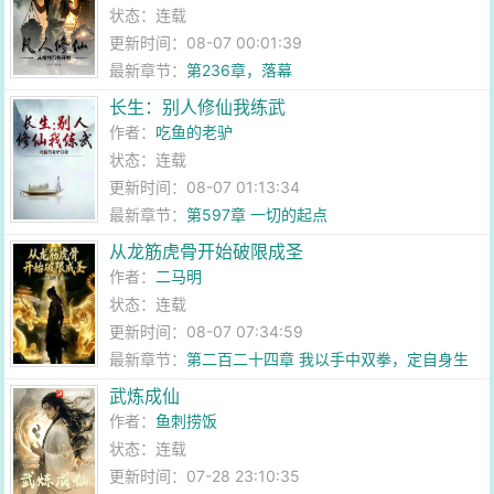
状态：连载
更新时间：08-07 00:01:39
最新章节：
第236章，落幕
长生：别人修仙我练武
作者：
吃鱼的老驴
状态：连载
更新时间：08-07 01:13:34
最新章节：
第597章 一切的起点
从龙筋虎骨开始破限成圣
作者：
二马明
状态：连载
更新时间：08-07 07:34:59
最新章节：
第二百二十四章 我以手中双拳，定自身生
死！
武炼成仙
作者：
鱼刺捞饭
状态：连载
更新时间：07-28 23:10:35