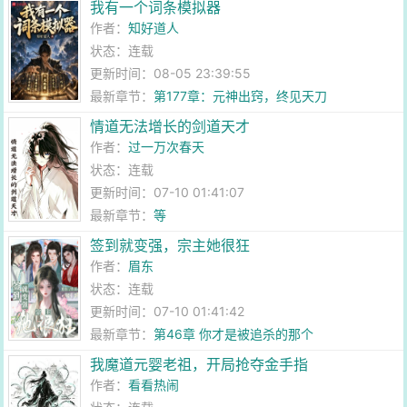
我有一个词条模拟器
作者：
知好道人
状态：连载
更新时间：08-05 23:39:55
最新章节：
第177章：元神出窍，终见天刀
情道无法增长的剑道天才
作者：
过一万次春天
状态：连载
更新时间：07-10 01:41:07
最新章节：
等
签到就变强，宗主她很狂
作者：
眉东
状态：连载
更新时间：07-10 01:41:42
最新章节：
第46章 你才是被追杀的那个
我魔道元婴老祖，开局抢夺金手指
作者：
看看热闹