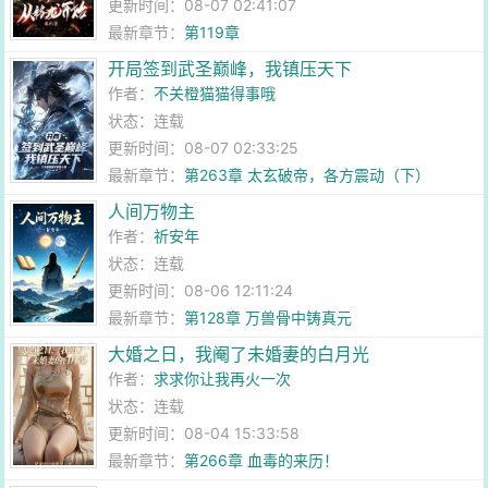
更新时间：08-07 02:41:07
最新章节：
第119章
开局签到武圣巅峰，我镇压天下
作者：
不关橙猫猫得事哦
状态：连载
更新时间：08-07 02:33:25
最新章节：
第263章 太玄破帝，各方震动（下）
人间万物主
作者：
祈安年
状态：连载
更新时间：08-06 12:11:24
最新章节：
第128章 万兽骨中铸真元
大婚之日，我阉了未婚妻的白月光
作者：
求求你让我再火一次
状态：连载
更新时间：08-04 15:33:58
最新章节：
第266章 血毒的来历！