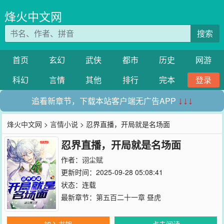
烽火中文网
搜索
首页
玄幻
武侠
都市
历史
网游
科幻
言情
其他
排行
完本
登录
追看新章节，下载本站客户端无广告APP
↓↓↓
烽火中文网
>
言情小说
> 忍界直播，开局就是名场面
忍界直播，开局就是名场面
作者：
诩尘赋
更新时间：2025-09-28 05:08:41
状态：连载
最新章节：
第五百二十一章 昼虎
加入书架
点击阅读