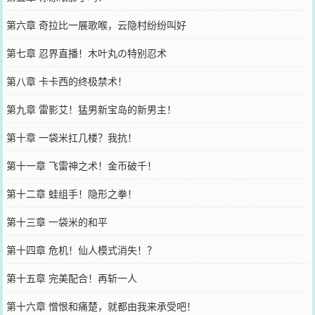
第六章 奇拉比一展歌喉，云隐村纷纷叫好
第七章 忍界直播！木叶丸の特别忍术
第八章 卡卡西的终极禁术！
第九章 雷影艾！猛男新宝岛的新男主！
第十章 一袋米扛几楼？我抗！
第十一章 飞雷神之术！金币破千！
第十二章 蛙组手！隐形之拳！
第十三章 一袋米的和平
第十四章 危机！仙人模式消失！？
第十五章 完美配合！再斩一人
第十六章 憎恨和痛楚，就都由我来承受吧！