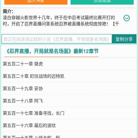
简介：
凌白穿越火影世界十几年，终于在中忍考试最终比赛开打的
时，开启了忍界直播问答系统忍界被直播系统彻底惊艳！【千
手柱间：四代火影封印九尾死了？不可能！那玩意怎么会死人！】
【猿飞日斩：我的死就封印了一双手？】【天道佩恩：角度飞段不死
复制分享
二人组竟然死了？！】【宇智波鼬：愚蠢的欧豆豆，我给你放了个太
平洋~】【角都：小南…六千亿起爆符一起用，你是真不心疼我的
《忍界直播，开局就是名场面》最新12章节
钱！！】【卡卡西：这本小说，能与其媲美的，只有亲热天堂~！】
您要是觉得《
忍界直播，开局就是名场面
》还不错的话请不要忘记向
第五百二十一章 昼虎
您QQ群和微博微信里的朋友推荐哦！
第五百二十章 赶往战场的迈特凯
第五百一十九章 妥协
第五百一十八章 阿飞
第五百一十七章 准备寻找，长门
第五百一十六章 最后的波纹
第五百一十五章 八岐大蛇，斩