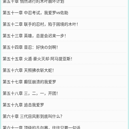
第五十章 悄然进行的木叶崩坏计划
第五十一章 中忍考试，我爱罗vs佐助
第五十二章 联手的忍村，陷于困境的木叶！
第五十三章 英雄，总是会迟来一步！
第五十四章 音忍：好快の剑啊！
第五十五章 火遁·豪火灭却·阿马提亚斯！
第五十六章 天照拂衣斩大蛇！
第五十七章 癫狂崩溃的我爱罗
第五十八章 三，二，一，开团！
第五十九章 追击我爱罗
第六十章 三代目风影到底叫什么？
第六十一章 顶级的凡尔赛，往往只要一句话