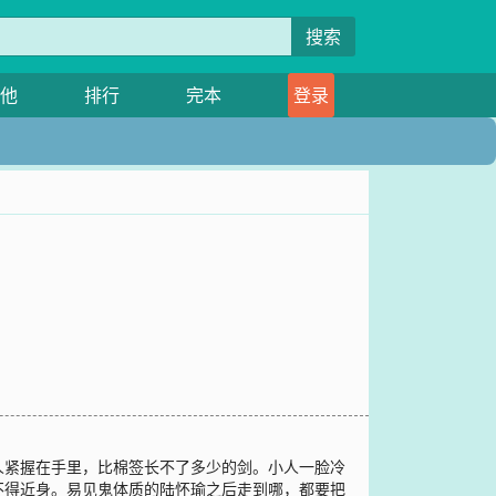
搜索
他
排行
完本
登录
人紧握在手里，比棉签长不了多少的剑。小人一脸冷
不得近身。易见鬼体质的陆怀瑜之后走到哪，都要把