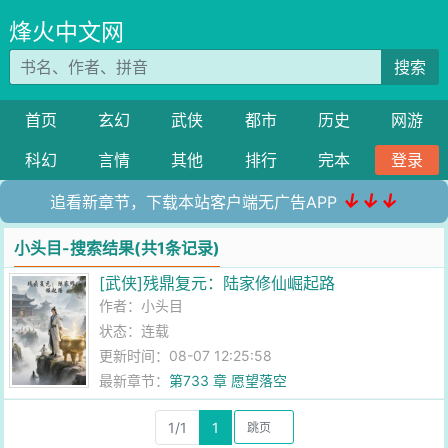
烽火中文网
搜索
首页
玄幻
武侠
都市
历史
网游
科幻
言情
其他
排行
完本
登录
↓↓↓
追看新章节，下载本站客户端无广告APP
小头目-搜索结果(共1条记录)
[武侠]残鼎复元：陆家修仙崛起路
作者：
小头目
状态：连载
更新时间：08-07 12:25:58
最新章节：
第733 章 愿望落空
1/1
1