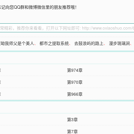
忘记向您QQ群和微博微信里的朋友推荐哦！
哎呦我师父是个美人
、
都市之提取系统
、
去鼓浪屿的路上
、
漫步琉璃涧
章
第974章
章
第970章
章
第966章
第3章
第7章