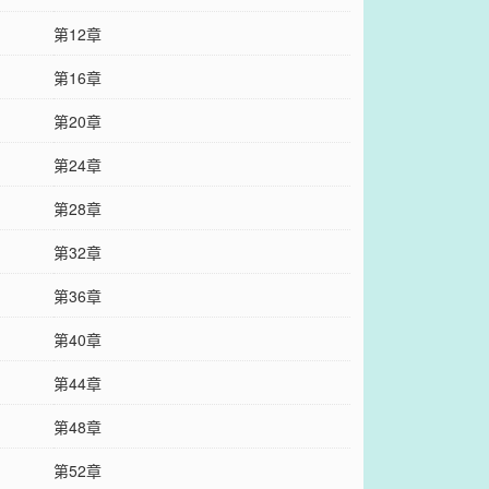
第12章
第16章
第20章
第24章
第28章
第32章
第36章
第40章
第44章
第48章
第52章