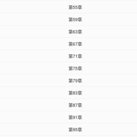
第55章
第59章
第63章
第67章
第71章
第75章
第79章
第83章
第87章
第91章
第95章