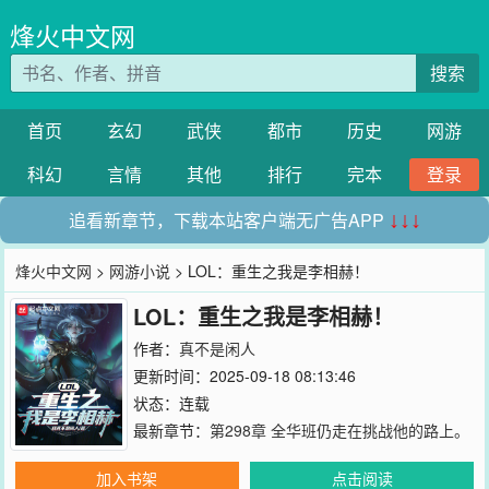
烽火中文网
搜索
首页
玄幻
武侠
都市
历史
网游
科幻
言情
其他
排行
完本
登录
追看新章节，下载本站客户端无广告APP
↓↓↓
烽火中文网
>
网游小说
> LOL：重生之我是李相赫！
LOL：重生之我是李相赫！
作者：
真不是闲人
更新时间：2025-09-18 08:13:46
状态：连载
最新章节：
第298章 全华班仍走在挑战他的路上。
加入书架
点击阅读