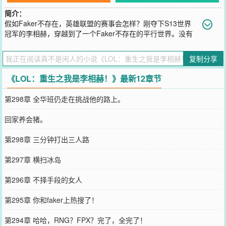
简介：
假如Faker不存在，英雄联盟的赛事会怎样？刚夺下S13世界
冠军的李相赫，穿越到了一个Faker不存在的平行世界。没有
Faker，劫的代表选手居然是Ryu？没有Faker，SKT王朝不在，LCK
三星一家独霸？没有Faker，Uzi居然成就大满贯，RNG坐实LPL第一
复制分享
战队？RNG粉丝们逢人就问【你什么冠军？】当李相赫听见众人在争
论，谁是世界第一人时。他微微一笑，只觉得有趣，既然他来了，马
《LOL：重生之我是李相赫！》最新12章节
上这个问题就不用再争议了。有些东西，被偷走了就被偷走了，他再
去拿回来便是了。本书又名《Faker：重生的我依然无敌》，《谁才是
第298章 全华班仍走在挑战他的路上。
世界第一人？》，《你也配问谁是冠军》
您要是觉得《
LOL：重生之我是李相赫！
》还不错的话请不要忘记向
回家养会猪。
您QQ群和微博微信里的朋友推荐哦！
第298章 三分钟打出三人路
第297章 横扫冰岛
第296章 不择手段的女人
第295章 你和faker上热搜了！
第294章 哈哈，RNG？FPX？完了，全完了！