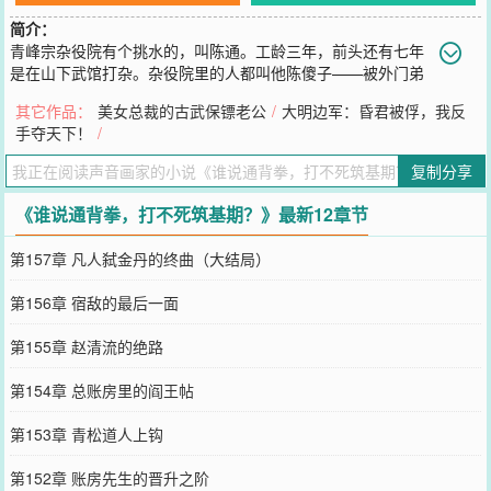
简介：
青峰宗杂役院有个挑水的，叫陈通。工龄三年，前头还有七年
是在山下武馆打杂。杂役院里的人都叫他陈傻子——被外门弟
子当街踹翻，他爬起来拍拍土，笑着道歉；被克扣月例，他低头哈
其它作品：
美女总裁的古武保镖老公
/
大明边军：昏君被俘，我反
腰，从不还嘴。只有他自己知道，那本破旧账簿的左页记着柴米油
手夺天下！
/
盐，右页记着一笔笔血债。十年通背拳，拳拳打在空气里。直到那一
夜，亡父遗物中的古玉染血，拳心通明，他忽然看清了这修仙界的真
复制分享
相：那些御剑飞行的仙人，周身缠绕的灵气丝线，并非无懈可击。而
他的通背拳，拳劲震颤之处，恰恰能洞穿那些护盾！三拳可破炼气护
《谁说通背拳，打不死筑基期？》最新12章节
体，十拳能碎筑基灵光。但陈通合上账簿，做了一个违背祖宗的决
定：先不打。打死一个炼气期会引来执事，打死一个筑基期会引来金
第157章 凡人弑金丹的终曲（大结局）
丹长老。在他能一拳把化神期脑浆打匀之前，最好还是继续挑水、扫
地、赔笑脸。于是修仙界多了一个幽灵：某个外门执事离奇失踪，凶
第156章 宿敌的最后一面
手不明——陈通当时在丹房烧火。某个魔道筑基被人一拳震碎丹田，
死状凄惨——陈通正在山下集市卖糖葫芦。所有人都说修仙界出了个
第155章 赵清流的绝路
来无影去无踪的武道煞星，只有陈通知道，他只是个记账的。“谁说通
背拳打不死筑基期？”“能打。但没必要。”“除非……你非逼我出拳。”
第154章 总账房里的阎王帖
您要是觉得《
谁说通背拳，打不死筑基期？
》还不错的话请不要忘记
向您QQ群和微博微信里的朋友推荐哦！
第153章 青松道人上钩
第152章 账房先生的晋升之阶