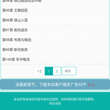
第94章 铁山稳固化劲中期
第95章 王朝招揽
第96章 铁山入营
第97章 新的追杀
第98章 布局与暗劲
第99章 新任账房
第100章 军中暗流
1/2
1
2
追看新章节，下载本站客户端无广告APP
↓↓↓
本站所有收录的内容均来自互联网，如有侵权我们将尽快删除。
网站地图