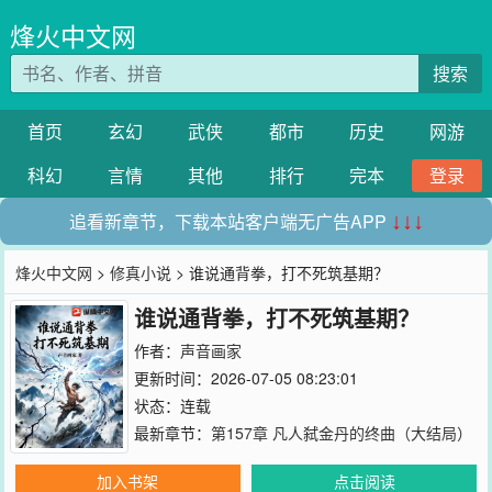
烽火中文网
搜索
首页
玄幻
武侠
都市
历史
网游
科幻
言情
其他
排行
完本
登录
追看新章节，下载本站客户端无广告APP
↓↓↓
烽火中文网
>
修真小说
> 谁说通背拳，打不死筑基期？
谁说通背拳，打不死筑基期？
作者：
声音画家
更新时间：2026-07-05 08:23:01
状态：连载
最新章节：
第157章 凡人弑金丹的终曲（大结局）
加入书架
点击阅读