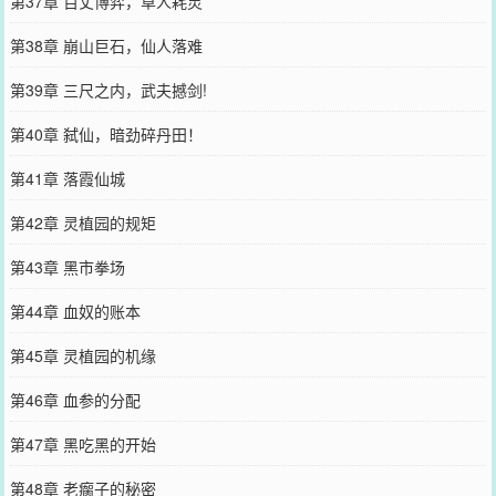
第37章 百丈博弈，草人耗灵
第38章 崩山巨石，仙人落难
第39章 三尺之内，武夫撼剑!
第40章 弑仙，暗劲碎丹田！
第41章 落霞仙城
第42章 灵植园的规矩
第43章 黑市拳场
第44章 血奴的账本
第45章 灵植园的机缘
第46章 血参的分配
第47章 黑吃黑的开始
第48章 老瘸子的秘密