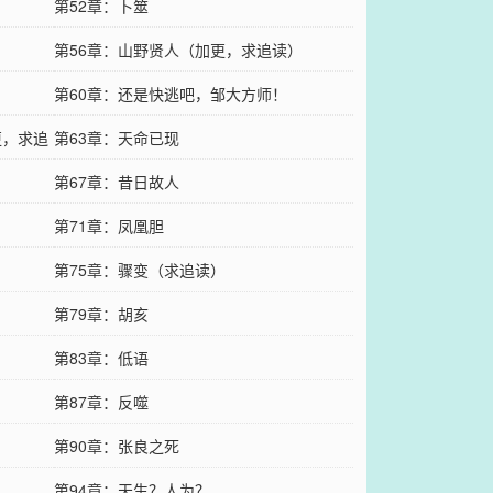
第52章：卜筮
第56章：山野贤人（加更，求追读）
第60章：还是快逃吧，邹大方师！
更，求追
第63章：天命已现
第67章：昔日故人
第71章：凤凰胆
第75章：骤变（求追读）
第79章：胡亥
第83章：低语
第87章：反噬
第90章：张良之死
第94章：天生？人为？