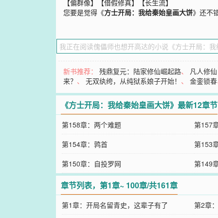
【偏群像】【借假修真】【长生流】
您要是觉得《
方士开局：我给秦始皇画大饼
》还不
新书推荐：
残鼎复元：陆家修仙崛起路
、
凡人修仙
来？
、
无双纨绔，从纯狱系娘子开始！
、
金銮锁春
《方士开局：我给秦始皇画大饼》最新12章节
第158章：两个难题
第157
第154章：鹑首
第15
第150章：自投罗网
第14
章节列表，第1章~ 100章/共161章
第1章：开局名留青史，这辈子有了
第2章