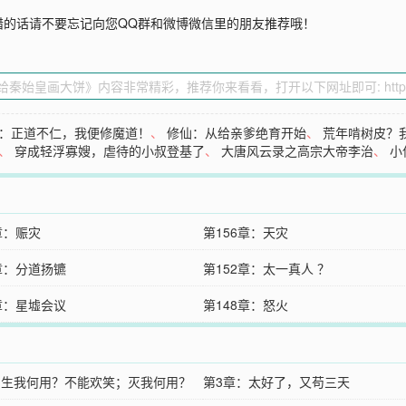
错的话请不要忘记向您QQ群和微博微信里的朋友推荐哦！
：正道不仁，我便修魔道！
、
修仙：从给亲爹绝育开始
、
荒年啃树皮？
、
穿成轻浮寡嫂，虐待的小叔登基了
、
大唐风云录之高宗大帝李治
、
小
章：赈灾
第156章：天灾
3章：分道扬镳
第152章：太一真人 ？
9章：星墟会议
第148章：怒火
：生我何用？不能欢笑；灭我何用？
第3章：太好了，又苟三天