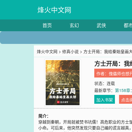
烽火中文网
首页
玄幻
武侠
都
烽火中文网
>
修真小说
> 方士开局：我给秦始皇画
方士开局：我
作者：
傀儡师也想
状态：连载
最新章节：
第158
加入书架
点击
简介：
穿越到秦朝，开局就被焚书坑儒！高危职业的方士邹
小命。可后来，他突然发现只要自己编的谎言越真