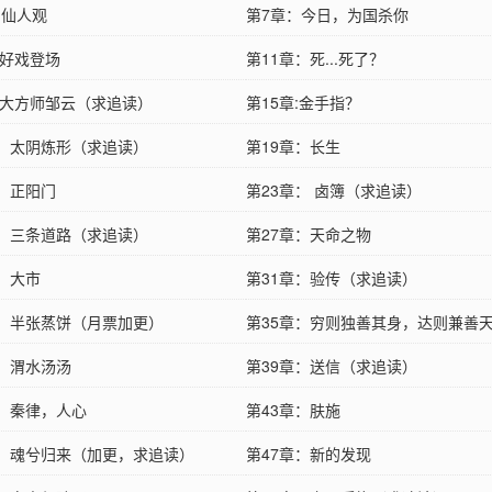
骄
：仙人观
第7章：今日，为国杀你
:好戏登场
第11章：死...死了？
章:大方师邹云（求追读）
第15章:金手指？
章：太阴炼形（求追读）
第19章：长生
章：正阳门
第23章： 卤簿（求追读）
章：三条道路（求追读）
第27章：天命之物
章：大市
第31章：验传（求追读）
章：半张蒸饼（月票加更）
第35章：穷则独善其身，达则兼善
章：渭水汤汤
第39章：送信（求追读）
章：秦律，人心
第43章：肤施
章：魂兮归来（加更，求追读）
第47章：新的发现