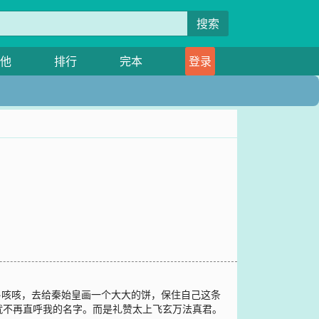
搜索
他
排行
完本
登录
·咳咳，去给秦始皇画一个大大的饼，保住自己这条
就不再直呼我的名字。而是礼赞太上飞玄万法真君。