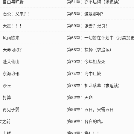
章：自由与旷野
第51章：亦不后悔（求追读）
章：石公：又来？！
第55章：这是那啊？
章：天星！！！
第59章：张善？张良！
章：风雨欲来
第63章：一切皆在计划中（月票加
章：天命可改？
读）
第66章：抉择（求追读）
章：蓬莱仙山
第70章：今年祖龙死
章：东海琅琊
第74章：海中巨鲛
章：沙丘
第78章：祖龙落幕（求追读）
章：打算
第82章：天命
章：再见子婴
第86章：五日，只需五日
架之前
第89章：各自的路。
章：土蝼
第93章：狰！！！