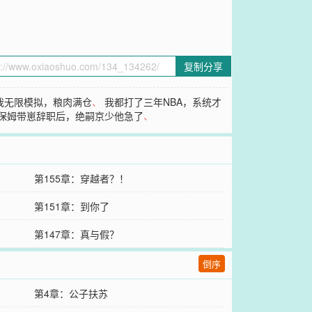
复制分享
我无限模拟，粮肉满仓
、
我都打了三年NBA，系统才
保姆带崽辞职后，绝嗣京少他急了
、
第155章：穿越者？！
第151章：到你了
第147章：真与假？
倒序
第4章：公子扶苏