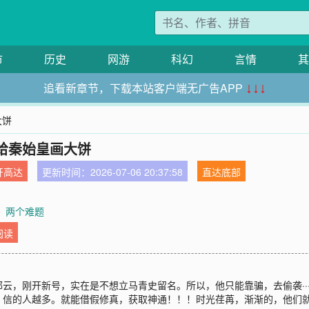
市
历史
网游
科幻
言情
其
追看新章节，下载本站客户端无广告APP
↓↓↓
大饼
给秦始皇画大饼
开高达
更新时间：2026-07-06 20:37:58
直达底部
章：两个难题
阅读
云，刚开新号，实在是不想立马青史留名。所以，他只能靠骗，去偷袭··
，信的人越多。就能借假修真，获取神通！！！时光荏苒，渐渐的，他们