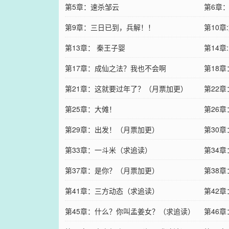
第5章：速杀邹云
不减狂
第6章
第9章：三日已到，兵解！！
第10章
第13章： 秦王子婴
第14
第17章：成仙之法？我也不会啊
第18
第21章：这就要过年了？（月票加更）
第22
第25章：大傩！
第26
第29章：出发！（月票加更）
第30
第33章：一斗米（求追读）
第34
第37章：是你？（月票加更）
第38
第41章：三方动态（求追读）
第42
第45章：什么？你叫孟姜女？（求追读）
第46