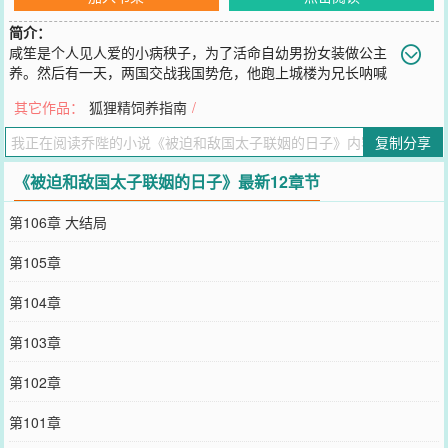
简介：
咸笙是个人见人爱的小病秧子，为了活命自幼男扮女装做公主
养。然后有一天，两国交战我国势危，他跑上城楼为兄长呐喊
助威，被敌国杀红了眼的太子看到了。那双眼睛犹如利刃穿破千军万
其它作品：
狐狸精饲养指南
/
马落在他精致绝色的脸上。一纸和亲契约，两国风云涌动。北国太子
虎视眈眈，只要美人到手便立刻停战。南国皇室人心惶惶，你特么强
复制分享
取豪夺的是皇子！为了争取暂时的和平，咸笙只能为国远嫁，借着身
子不好尽量拖延被发现的时间。可太子湛
《被迫和敌国太子联姻的日子》最新12章节
您要是觉得《
被迫和敌国太子联姻的日子
》还不错的话请不要忘记向
您QQ群和微博微信里的朋友推荐哦！
第106章 大结局
第105章
第104章
第103章
第102章
第101章