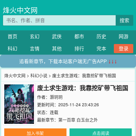
烽火中文网
搜索
首页
玄幻
武侠
都市
历史
网游
科幻
言情
其他
排行
完本
登录
追看新章节，下载本站客户端无广告APP
↓↓↓
烽火中文网
>
科幻小说
> 废土求生游戏：我靠挖矿带飞祖国
废土求生游戏：我靠挖矿带飞祖国
作者：
灏玥玥
更新时间：2025-11-24 23:43:26
状态：连载
最新章节：
第一百章 白玉台之外
加入书架
点击阅读